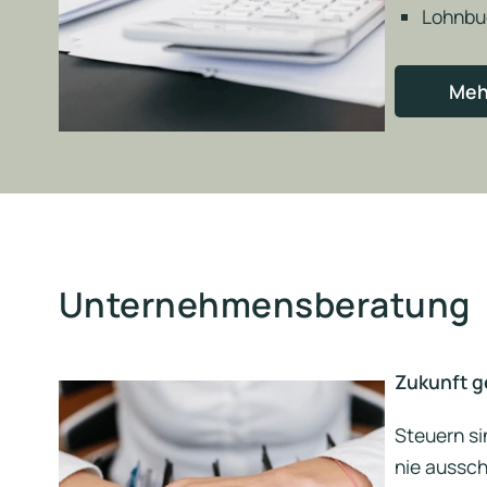
Lohnbu
Meh
Unternehmensberatung
Zukunft ge
Steuern si
nie aussch