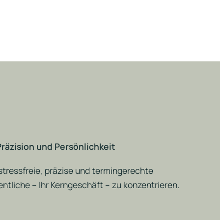
räzision und Persönlichkeit
 stressfreie, präzise und termingerechte
ntliche – Ihr Kerngeschäft – zu konzentrieren.