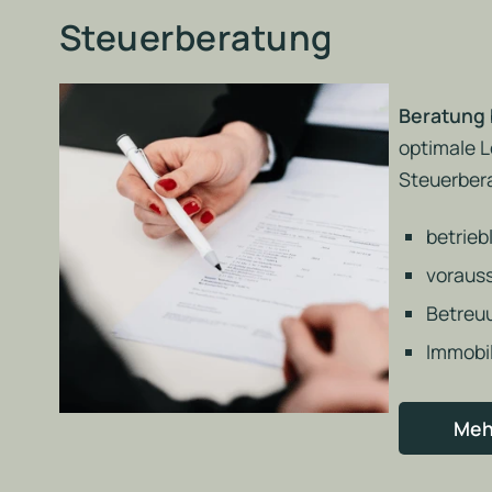
Steuerberatung
Beratung 
optimale L
Steuerberat
betrieb
voraus
Betreuu
Immobi
Meh